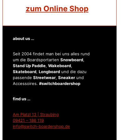
zum Online Shop
about us …
Seit 2004 findet man bei uns alles rund
um die Boardsportarten
Snowboard
,
Stand Up Paddle
,
Wakeboard
,
Skateboard
,
Longboard
und die dazu
passende
Streetwear
,
Sneaker
und
Accessoires.
#switchboardershop
find us …
Am Platzl 13 | Straubing
09421 – 186 119
info@switch-boardershop.de