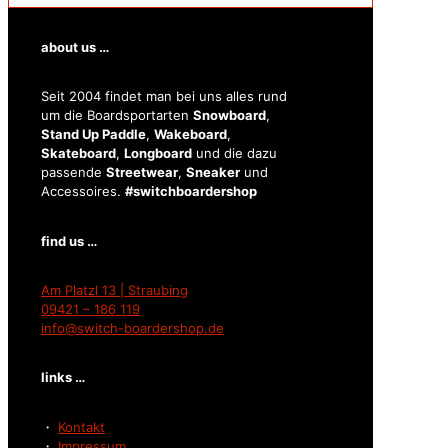
about us …
Seit 2004 findet man bei uns alles rund
um die Boardsportarten
Snowboard
,
Stand Up Paddle
,
Wakeboard
,
Skateboard
,
Longboard
und die dazu
passende
Streetwear
,
Sneaker
und
Accessoires.
#switchboardershop
find us …
Am Platzl 13 | Straubing
09421 – 186 119
info@switch-boardershop.de
links …
・
Kontakt
・
Impressum