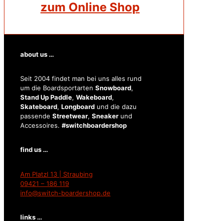
zum Online Shop
about us …
Seit 2004 findet man bei uns alles rund
um die Boardsportarten
Snowboard
,
Stand Up Paddle
,
Wakeboard
,
Skateboard
,
Longboard
und die dazu
passende
Streetwear
,
Sneaker
und
Accessoires.
#switchboardershop
find us …
Am Platzl 13 | Straubing
09421 – 186 119
info@switch-boardershop.de
links …