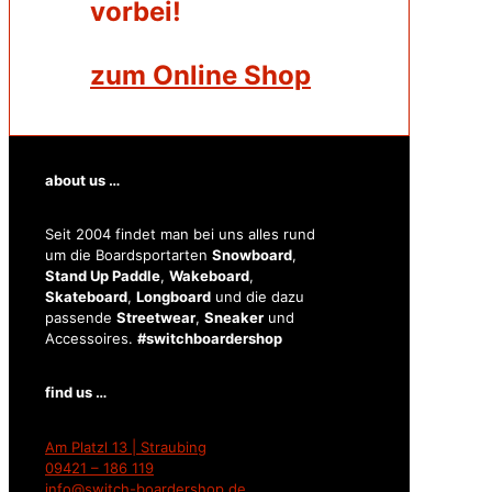
vorbei!
zum Online Shop
about us …
Seit 2004 findet man bei uns alles rund
um die Boardsportarten
Snowboard
,
Stand Up Paddle
,
Wakeboard
,
Skateboard
,
Longboard
und die dazu
passende
Streetwear
,
Sneaker
und
Accessoires.
#switchboardershop
find us …
Am Platzl 13 | Straubing
09421 – 186 119
info@switch-boardershop.de