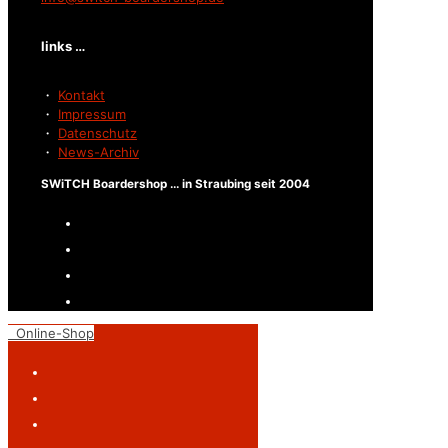
links …
・
Kontakt
・
Impressum
・
Datenschutz
・
News-Archiv
SWiTCH Boardershop ... in Straubing seit 2004
Online-Shop