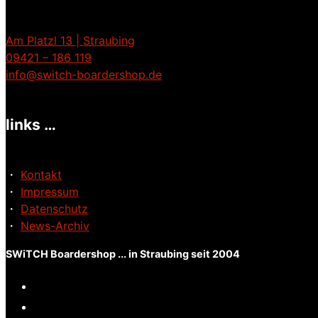
Am Platzl 13 | Straubing
09421 – 186 119
info@switch-boardershop.de
links …
・
Kontakt
・
Impressum
・
Datenschutz
・
News-Archiv
SWiTCH Boardershop ... in Straubing seit 2004